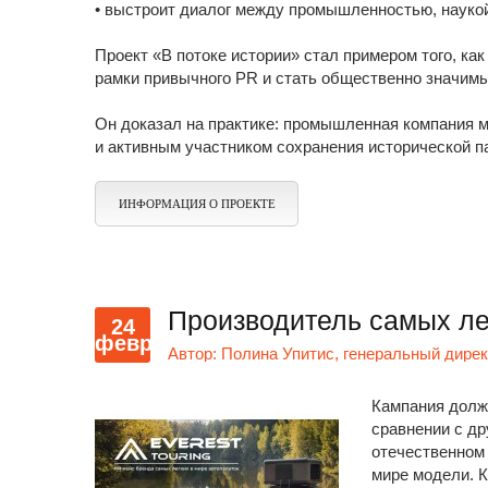
• выстроит диалог между промышленностью, науко
Проект «В потоке истории» стал примером того, к
рамки привычного PR и стать общественно значим
Он доказал на практике: промышленная компания м
и активным участником сохранения исторической п
ИНФОРМАЦИЯ О ПРОЕКТЕ
Производитель самых лег
24
февр
Автор:
Полина Упитис, генеральный дире
Кампания долж
сравнении с д
отечественном 
мире модели. 