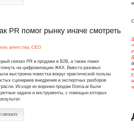
м
С
как PR помог рынку иначе смотреть
Д
«
тель агентства, CEO
у
Д
торый связал PR и продажи в B2B, а также помог
d
зглянуть на цифровизацию ЖКХ. Вместо разовых
а
ыла выстроена повестка вокруг практической пользы
Е
остых сценариев внедрения и экспертных разборов
б
трасли. Исходя из воронки продаж Doma.ai были
п
кретные задачи и инструменты, с помощью которых
результат.
О ПРОЕКТЕ