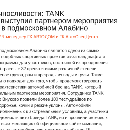
ыносливости: TANK
 выступил партнером мероприятия
в в подмосковном Алабино
 PR-менеджер ГК АВТОДОМ и ГК АвтоСпецЦентр
 подмосковном Алабино является одной из самых
 подобных спортивных проектов из-за ландшафта и
рограммы для участников, состоящей из преодоления
 трассы с 32 препятствиями различной степени
енос грузов, рвы и преграды из воды и грязи. Такие
но подходят для того, чтобы продемонстрировать
арактеристики автомобилей бренда TANK, который
альным партнером мероприятия. Сотрудники TANK
 Внуково провели более 100 тест-драйвов по
дорожье, кочки и резкие уклоны. Автомобили
риближенных к экстремальным условиям, а участники
дежность авто бренда TANK, но и проявили интерес к
 всех желающих об официальном сайте компании,
ты на автомобильную тематику и события ГК