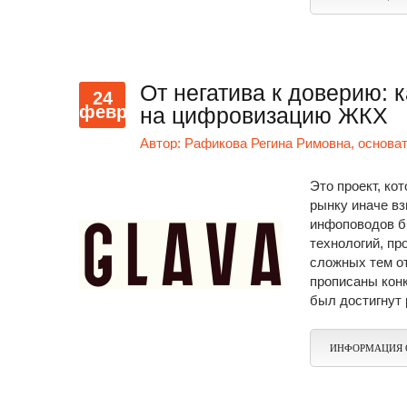
От негатива к доверию: 
24
февр
на цифровизацию ЖКХ
Автор:
Рафикова Регина Римовна, основа
Это проект, ко
рынку иначе в
инфоповодов б
технологий, пр
сложных тем о
прописаны кон
был достигнут 
ИНФОРМАЦИЯ 