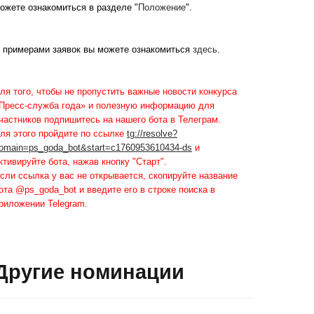
ожете ознакомиться в разделе "
Положение
".
 примерами заявок вы можете ознакомиться
здесь
.
ля того, чтобы не пропустить важные новости конкурса
Пресс-служба года» и полезную информацию для
частников подпишитесь на нашего бота в Телеграм.
ля этого пройдите по ссылке
tg://resolve?
omain=ps_goda_bot&start=c1760953610434-ds
и
ктивируйте бота, нажав кнопку "Старт".
сли ссылка у вас не открывается, скопируйте название
ота @ps_goda_bot и введите его в строке поиска в
риложении Telegram.
Другие номинации