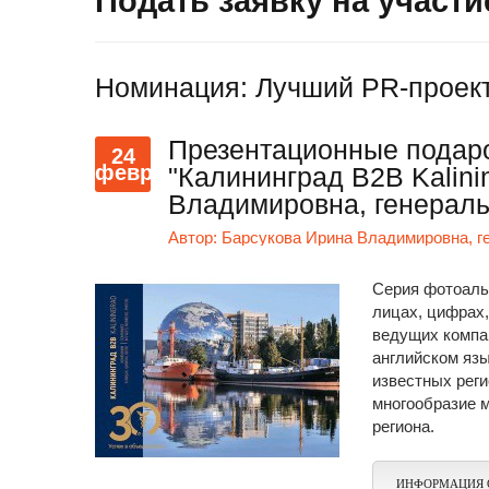
Подать заявку на участи
Номинация: Лучший PR-проект
Презентационные подар
24
февр
"Калининград В2В Kalini
Владимировна, генерал
Автор:
Барсукова Ирина Владимировна, г
Серия фотоальб
лицах, цифрах,
ведущих компа
английском яз
известных рег
многообразие м
региона.
ИНФОРМАЦИЯ 