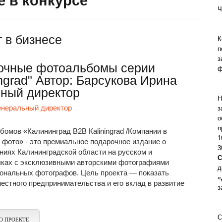
е в конкурсе
Ч
 в бизнесе
К
п
з
очные фотоальбомы серии
ф
ngrad" Автор: Барсукова Ирина
ьный директор
Н
енеральный директор
з
о
п
омов «Калининград В2В Кaliningrad /Компании в
1
 фото» - это премиальное подарочное издание о
3
ниях Калининградской области на русском и
С
ыках с эксклюзивными авторскими фотографиями
д
иональных фотографов. Цель проекта — показать
«
естного предпринимательства и его вклад в развитие
з
С
О ПРОЕКТЕ