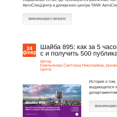
АвтоСпецЦентр и дилерского центра TANK АвтоСп
ИНФОРМАЦИЯ О ПРОЕКТЕ
Шайба 895: как за 5 часо
24
февр
с и получить 500 публи
Автор:
Емельянова Светлана Николаевна, руков
Центр
История о том,
выдающегося хо
департаментом 
ИНФОРМАЦИЯ 