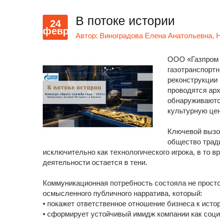
В потоке истории
24
февр
Автор:
Виноградова Елена Анатольевна, 
ООО «Газпром 
газотранспортн
реконструкции
проводятся арх
обнаруживаютс
культурную це
Ключевой вызо
общество трад
исключительно как технологического игрока, в то 
деятельности остается в тени.
Коммуникационная потребность состояла не просто
осмысленного публичного нарратива, который:
• покажет ответственное отношение бизнеса к истор
• сформирует устойчивый имидж компании как соци