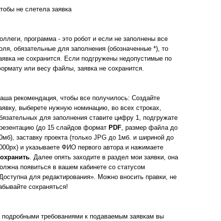
тобы не слетела заявка
оллеги, программа - это робот и если не заполнены все
оля, обязательные для заполнения (обозначенные *), то
аявка не сохранится. Если подгружены недопустимые по
ормату или весу файлы, заявка не сохранится.
аша рекомендация, чтобы все получилось: Создайте
аявку, выберете нужную номинацию, во всех строках,
бязательных для заполнения ставите цифру 1, подгружате
резентацию (до 15 слайдов формат
PDF
, размер файла до
0мб), заставку проекта (только JPG до 1мб. и шириной до
000px) и указываете ФИО первого автора и нажимаете
охранить
. Далее опять заходите в раздел мои заявки, она
олжна появиться в вашем кабинете со статусом
Доступна для редактирования». Можно вносить правки, не
абывайте сохраняться!
 подробными требованиями к подаваемым заявкам вы