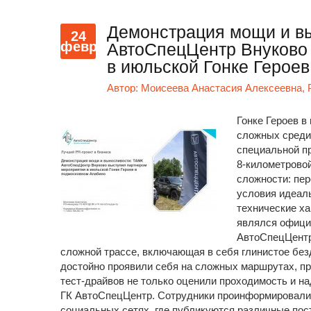
Демонстрация мощи и в
24
февр
АвтоСпецЦентр Внуково
в июльской Гонке Герое
Автор:
Моисеева Анастасия Алексеевна,
Гонке Героев в
сложных среди
специальной п
8-километровой
сложности: пер
условия идеаль
технические х
являлся офици
АвтоСпецЦентр
сложной трассе, включающая в себя глинистое без
достойно проявили себя на сложных маршрутах, п
тест-драйвов не только оценили проходимость и на
ГК АвтоСпецЦентр. Сотрудники проинформировали
социальных сетях, где публикуются различные пос