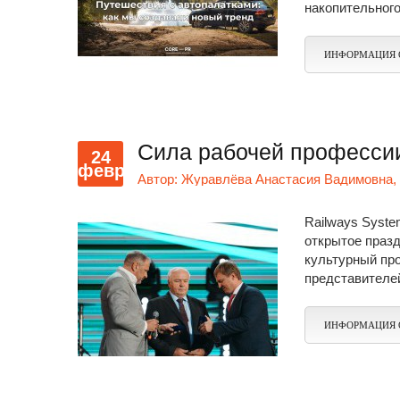
накопительног
ИНФОРМАЦИЯ 
Сила рабочей професси
24
февр
Автор:
Журавлёва Анастасия Вадимовна, 
Railways Syste
открытое празд
культурный про
представителе
ИНФОРМАЦИЯ 