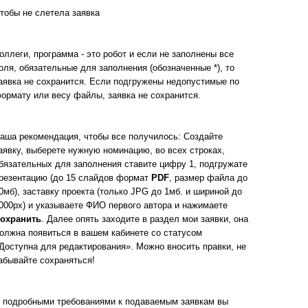
тобы не слетела заявка
оллеги, программа - это робот и если не заполнены все
оля, обязательные для заполнения (обозначенные *), то
аявка не сохранится. Если подгружены недопустимые по
ормату или весу файлы, заявка не сохранится.
аша рекомендация, чтобы все получилось: Создайте
аявку, выберете нужную номинацию, во всех строках,
бязательных для заполнения ставите цифру 1, подгружате
резентацию (до 15 слайдов формат
PDF
, размер файла до
0мб), заставку проекта (только JPG до 1мб. и шириной до
000px) и указываете ФИО первого автора и нажимаете
охранить
. Далее опять заходите в раздел мои заявки, она
олжна появиться в вашем кабинете со статусом
Доступна для редактирования». Можно вносить правки, не
абывайте сохраняться!
 подробными требованиями к подаваемым заявкам вы