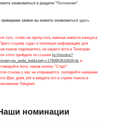
ожете ознакомиться в разделе "
Положение
".
 примерами заявок вы можете ознакомиться
здесь
.
ля того, чтобы не пропустить важные новости конкурса
Пресс-служба года» и полезную информацию для
частников подпишитесь на нашего бота в Телеграм.
ля этого пройдите по ссылке
tg://resolve?
omain=ps_goda_bot&start=c1760953610434-ds
и
ктивируйте бота, нажав кнопку "Старт".
сли ссылка у вас не открывается, скопируйте название
ота @ps_goda_bot и введите его в строке поиска в
риложении Telegram.
Наши номинации