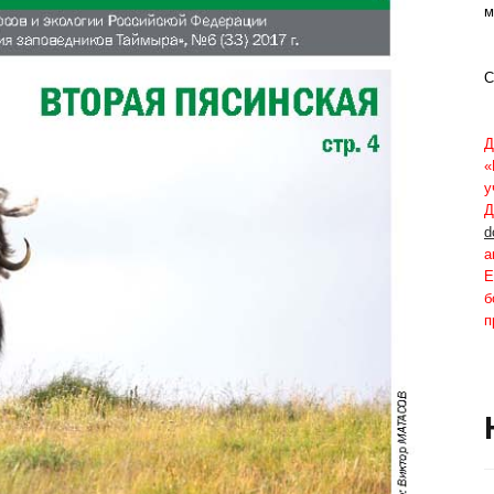
м
С
Д
«
у
Д
d
а
Е
б
п