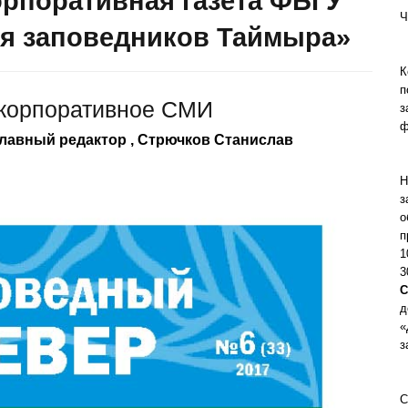
рпоративная газета ФБГУ
Ч
я заповедников Таймыра»
К
п
 корпоративное СМИ
з
ф
главный редактор , Стрючков Станислав
Н
з
о
п
1
3
С
д
«
з
С