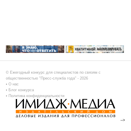
© Ежегодный конкурс для специалистов по связям с
общественностью "Пресс-служба года" - 2026
•
О нас
•
Блог конкурса
•
Политика конфиденциальности
-->