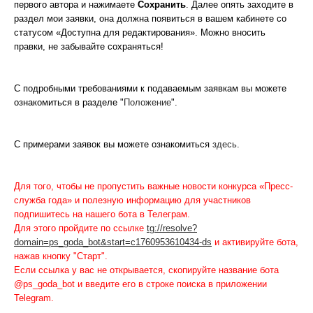
первого автора и нажимаете
Сохранить
. Далее опять заходите в
раздел мои заявки, она должна появиться в вашем кабинете со
статусом «Доступна для редактирования». Можно вносить
правки, не забывайте сохраняться!
С подробными требованиями к подаваемым заявкам вы можете
ознакомиться в разделе "
Положение
".
С примерами заявок вы можете ознакомиться
здесь
.
Для того, чтобы не пропустить важные новости конкурса «Пресс-
служба года» и полезную информацию для участников
подпишитесь на нашего бота в Телеграм.
Для этого пройдите по ссылке
tg://resolve?
domain=ps_goda_bot&start=c1760953610434-ds
и активируйте бота,
нажав кнопку "Старт".
Если ссылка у вас не открывается, скопируйте название бота
@ps_goda_bot и введите его в строке поиска в приложении
Telegram.