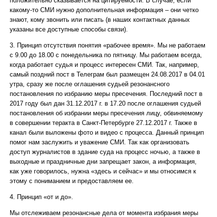
положительно сказывается на цитируемости. В случае, если
какому-то СМИ нужно дополнительная информация – они четко
знают, кому звонить или писать (в наших контактных данных
указаны все доступные способы связи).
3. Принцип отсутствия понятия «рабочее время». Мы не работаем
с 9.00 до 18.00 с понедельника по пятницу. Мы работаем всегда,
когда работает судья и процесс интересен СМИ. Так, например,
самый поздний пост в Телеграм был размещен 24.08.2017 в 04.01
утра, сразу же после оглашения судьей резонансного
постановления по избранию меры пресечения. Последний пост в
2017 году был дан 31.12.2017 г. в 17.20 после оглашения судьей
постановления об избрании меры пресечения лицу, обвиняемому
в совершении теракта в Санкт-Петербурге 27.12.2017 г. Также в
канал были выложены фото и видео с процесса. Данный принцип
помог нам заслужить и уважение СМИ. Так как организовать
доступ журналистов в здание суда на процесс ночью, а также в
выходные и праздничные дни запрещает закон, а информация,
как уже говорилось, нужна «здесь и сейчас» и мы относимся к
этому с пониманием и предоставляем ее.
4. Принцип «от и до».
Мы отслеживаем резонансные дела от момента избрания меры