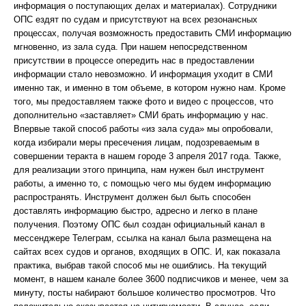
информация о поступающих делах и материалах). Сотрудники
ОПС ездят по судам и присутствуют на всех резонансных
процессах, получая возможность предоставить СМИ информацию
мгновенно, из зала суда. При нашем непосредственном
присутствии в процессе опередить нас в предоставлении
информации стало невозможно. И информация уходит в СМИ
именно так, и именно в том объеме, в котором нужно нам. Кроме
того, мы предоставляем также фото и видео с процессов, что
дополнительно «заставляет» СМИ брать информацию у нас.
Впервые такой способ работы «из зала суда» мы опробовали,
когда избирали меры пресечения лицам, подозреваемым в
совершении теракта в нашем городе 3 апреля 2017 года. Также,
для реализации этого принципа, нам нужен был инструмент
работы, а именно то, с помощью чего мы будем информацию
распространять. Инструмент должен был быть способен
доставлять информацию быстро, адресно и легко в плане
получения. Поэтому ОПС был создан официальный канал в
мессенджере Телеграм, ссылка на канал была размещена на
сайтах всех судов и органов, входящих в ОПС. И, как показала
практика, выбрав такой способ мы не ошиблись. На текущий
момент, в нашем канале более 3600 подписчиков и менее, чем за
минуту, посты набирают большое количество просмотров. Что