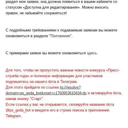
раздел мои заявки, она должна появиться в вашем кабинете со
статусом «Доступна для редактирования». Можно вносить
правки, не забывайте сохраняться!
С подробными требованиями к подаваемым заявкам вы можете
ознакомиться в разделе "
Положение
".
С примерами заявок вы можете ознакомиться
здесь
.
Для того, чтобы не пропустить важные новости конкурса «Пресс-
служба года» и полезную информацию для участников
подпишитесь на нашего бота в Телеграм.
Для этого пройдите по ссылке
tg://resolve?
domain=ps_goda_bot&start=c1760953610434-ds
и активируйте бота,
нажав кнопку "Старт".
Если ссылка у вас не открывается, скопируйте название бота
@ps_goda_bot и введите его в строке поиска в приложении
Telegram.