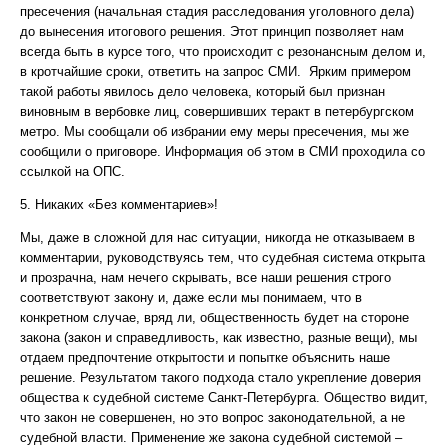
пресечения (начальная стадия расследования уголовного дела)
до вынесения итогового решения. Этот принцип позволяет нам
всегда быть в курсе того, что происходит с резонансным делом и,
в кротчайшие сроки, ответить на запрос СМИ. Ярким примером
такой работы явилось дело человека, который был признан
виновным в вербовке лиц, совершивших теракт в петербургском
метро. Мы сообщали об избрании ему меры пресечения, мы же
сообщили о приговоре. Информация об этом в СМИ проходила со
ссылкой на ОПС.
5. Никаких «Без комментариев»!
Мы, даже в сложной для нас ситуации, никогда не отказываем в
комментарии, руководствуясь тем, что судебная система открыта
и прозрачна, нам нечего скрывать, все наши решения строго
соответствуют закону и, даже если мы понимаем, что в
конкретном случае, вряд ли, общественность будет на стороне
закона (закон и справедливость, как известно, разные вещи), мы
отдаем предпочтение открытости и попытке объяснить наше
решение. Результатом такого подхода стало укрепление доверия
общества к судебной системе Санкт-Петербурга. Общество видит,
что закон не совершенен, но это вопрос законодательной, а не
судебной власти. Применение же закона судебной системой –