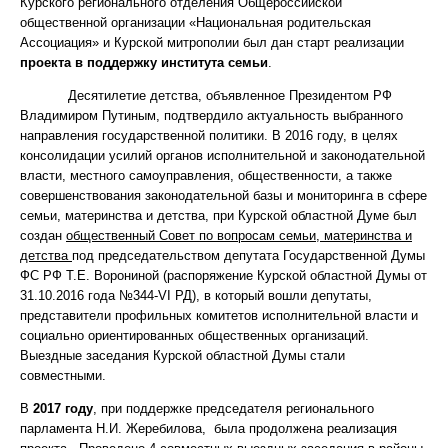
Курского регионального отделения Общероссийской
общественной организации «Национальная родительская
Ассоциация» и Курской митрополии был дан старт реализации
проекта в поддержку института семьи
.
Десятилетие детства, объявленное Президентом РФ
Владимиром Путиным, подтвердило актуальность выбранного
направления государственной политики. В 2016 году, в целях
консолидации усилий органов исполнительной и законодательной
власти, местного самоуправления, общественности, а также
совершенствования законодательной базы и мониторинга в сфере
семьи, материнства и детства, при Курской областной Думе был
создан
общественный Совет по вопросам семьи, материнства и
детства
под председательством депутата Государственной Думы
ФС РФ Т.Е. Ворониной (распоряжение Курской областной Думы от
31.10.2016 года №344-VI РД), в который вошли депутаты,
представители профильных комитетов исполнительной власти и
социально ориентированных общественных организаций.
Выездные заседания Курской областной Думы стали
совместными.
В
2017 году
, при поддержке председателя регионального
парламента Н.И. Жеребилова, была продолжена реализация