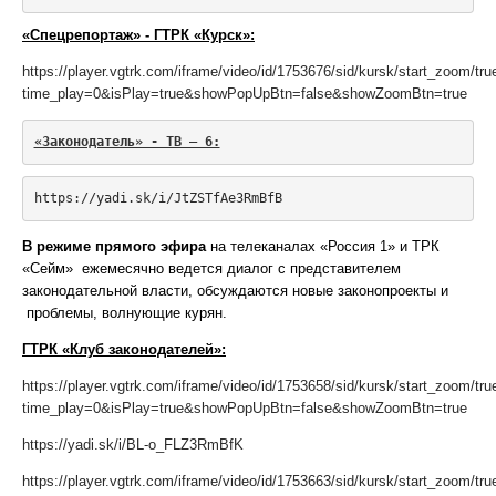
«Спецрепортаж» - ГТРК «Курск»:
https://player.vgtrk.com/iframe/video/id/1753676/sid/kursk/start_zoom/t
time_play=0&isPlay=true&showPopUpBtn=false&showZoomBtn=true
«Законодатель» - ТВ – 6:
https://yadi.sk/i/JtZSTfAe3RmBfB
В режиме прямого эфира
на телеканалах «Россия 1» и ТРК
«Сейм» ежемесячно ведется диалог с представителем
законодательной власти, обсуждаются новые законопроекты и
проблемы, волнующие курян.
ГТРК «Клуб законодателей»:
https://player.vgtrk.com/iframe/video/id/1753658/sid/kursk/start_zoom/t
time_play=0&isPlay=true&showPopUpBtn=false&showZoomBtn=true
https://yadi.sk/i/BL-o_FLZ3RmBfK
https://player.vgtrk.com/iframe/video/id/1753663/sid/kursk/start_zoom/t