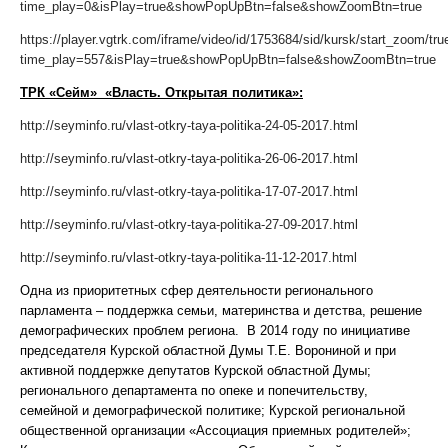
time_play=0&isPlay=true&showPopUpBtn=false&showZoomBtn=true
https://player.vgtrk.com/iframe/video/id/1753684/sid/kursk/start_zoom/t
time_play=557&isPlay=true&showPopUpBtn=false&showZoomBtn=true
ТРК «Сейм» «Власть. Открытая политика»:
http://seyminfo.ru/vlast-otkry-taya-politika-24-05-2017.html
http://seyminfo.ru/vlast-otkry-taya-politika-26-06-2017.html
http://seyminfo.ru/vlast-otkry-taya-politika-17-07-2017.html
http://seyminfo.ru/vlast-otkry-taya-politika-27-09-2017.html
http://seyminfo.ru/vlast-otkry-taya-politika-11-12-2017.html
Одна из приоритетных сфер деятельности регионального
парламента – поддержка семьи, материнства и детства, решение
демографических проблем региона. В 2014 году по инициативе
председателя Курской областной Думы Т.Е. Ворониной и при
активной поддержке депутатов Курской областной Думы;
регионального департамента по опеке и попечительству,
семейной и демографической политике; Курской региональной
общественной организации «Ассоциация приемных родителей»;