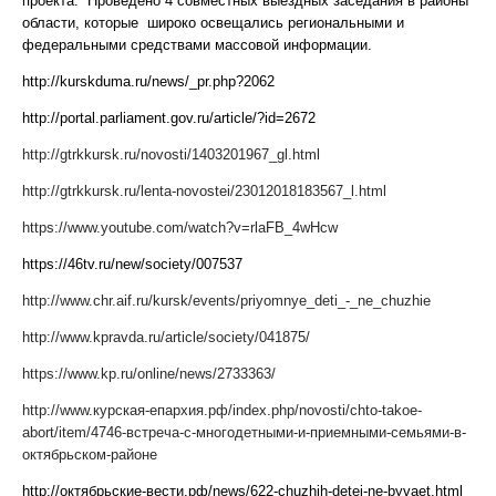
проекта. Проведено 4 совместных выездных заседания в районы
области, которые широко освещались региональными и
федеральными средствами массовой информации.
http://kurskduma.ru/news/_pr.php?2062
http://portal.parliament.gov.ru/article/?id=2672
http://gtrkkursk.ru/novosti/1403201967_gl.html
http://gtrkkursk.ru/lenta-novostei/23012018183567_l.html
https://www.youtube.com/watch?v=rlaFB_4wHcw
https://46tv.ru/new/society/007537
http://www.chr.aif.ru/kursk/events/priyomnye_deti_-_ne_chuzhie
http://www.kpravda.ru/article/society/041875/
https://www.kp.ru/online/news/2733363/
http://www.курская-епархия.рф/index.php/novosti/chto-takoe-
abort/item/4746-встреча-с-многодетными-и-приемными-семьями-в-
октябрьском-районе
http://октябрьские-вести.рф/news/622-chuzhih-detei-ne-byvaet.html