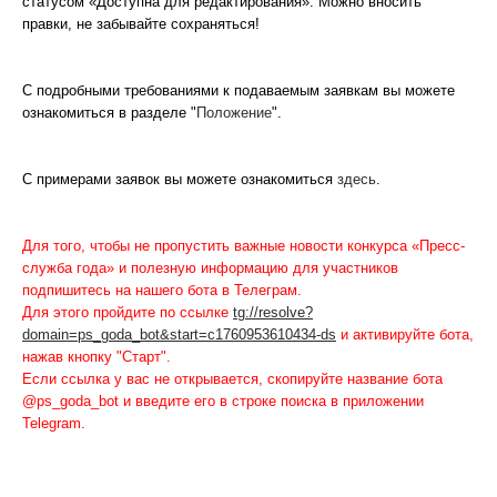
статусом «Доступна для редактирования». Можно вносить
правки, не забывайте сохраняться!
С подробными требованиями к подаваемым заявкам вы можете
ознакомиться в разделе "
Положение
".
С примерами заявок вы можете ознакомиться
здесь
.
Для того, чтобы не пропустить важные новости конкурса «Пресс-
служба года» и полезную информацию для участников
подпишитесь на нашего бота в Телеграм.
Для этого пройдите по ссылке
tg://resolve?
domain=ps_goda_bot&start=c1760953610434-ds
и активируйте бота,
нажав кнопку "Старт".
Если ссылка у вас не открывается, скопируйте название бота
@ps_goda_bot и введите его в строке поиска в приложении
Telegram.