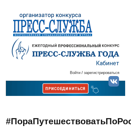
Кабинет
Войти
/
зарегистрироваться
#ПораПутешествоватьПоРо