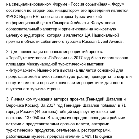
на специализированном Форуме «Россия событийная». Форум
состоялся во второй раз, инициатором его проведения является
ФРОС Region PR, соорганизатором Туристический
информационный центр Самарской области. Форум носит
образовательный характер и ориентирован на конкретную
целевую аудиторию, которая и является ЦА Национальной
премии в области событийного туризма Russian Event Awards.
2. Для презентации основных мероприятий проекта
#ПораПутешествоватьПоРоссии на 2017 год была использована
площадка Международной туристической выставки
«Интурмаркет». Именно эта выставка является основной для
представителей отечественной туротрасли, проводится в марте и
по сути является первым ключевым мероприятием для всего
внутреннего туризма страны.
3. Личная коммуникация авторов проекта (Геннадий Шаталов и
Вероника Косых). За 2017 год Геннадий Шаталов побывал в 71
городе России (44 региона), общий маршрут путешествий
составил 137 050 км. В каждом из городов проходили рабочие
встречи с представителями органов власти, авторами
туристических продуктов, отельерами, рестораторами,
работниками музеев, представителями СМИ. По оценке