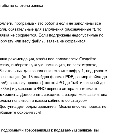
тобы не слетела заявка
оллеги, программа - это робот и если не заполнены все
оля, обязательные для заполнения (обозначенные *), то
аявка не сохранится. Если подгружены недопустимые по
ормату или весу файлы, заявка не сохранится.
аша рекомендация, чтобы все получилось: Создайте
аявку, выберете нужную номинацию, во всех строках,
бязательных для заполнения ставите цифру 1, подгружате
резентацию (до 15 слайдов формат
PDF
, размер файла до
0мб), заставку проекта (только JPG до 1мб. и шириной до
000px) и указываете ФИО первого автора и нажимаете
охранить
. Далее опять заходите в раздел мои заявки, она
олжна появиться в вашем кабинете со статусом
Доступна для редактирования». Можно вносить правки, не
абывайте сохраняться!
 подробными требованиями к подаваемым заявкам вы