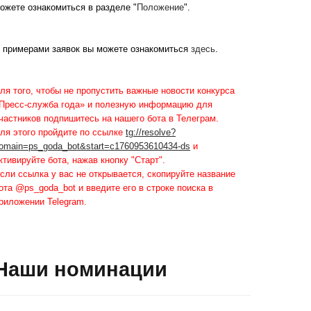
ожете ознакомиться в разделе "
Положение
".
 примерами заявок вы можете ознакомиться
здесь
.
ля того, чтобы не пропустить важные новости конкурса
Пресс-служба года» и полезную информацию для
частников подпишитесь на нашего бота в Телеграм.
ля этого пройдите по ссылке
tg://resolve?
omain=ps_goda_bot&start=c1760953610434-ds
и
ктивируйте бота, нажав кнопку "Старт".
сли ссылка у вас не открывается, скопируйте название
ота @ps_goda_bot и введите его в строке поиска в
риложении Telegram.
Наши номинации