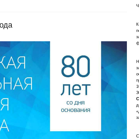
Ч
года
К
п
з
ф
Н
з
о
п
1
3
С
д
«
з
С