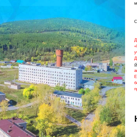
м
С
Д
«
у
Д
d
а
Е
б
п