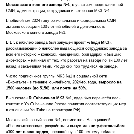
Московского конного завода №1
, с участием представителей
СМИ, администрации, сотрудников и ветеранов МКЗ №1.
В юбилейном 2024 году региональные и федеральные СМИ
активно освещали 100-летний юбилей и деятельность
Московского конного завода №1.
В ВК к юбилею завода был запущен проект
«Люди МКЗ»
,
рассказывающий о наиболее выдающихся сотрудниках завода за
всю его историю – конюхах, наездниках, бригадирах и бывших
директорах – начиная от тех, кто работал на заводе почти 100 лет
назад и заканчивая теми, кто до сих пор трудится на заводе.
Число подписчиков группы МКЗ №1 в социальной сети
«Вконтакте» в течение юбилейного, 2024-го, года,
выросло на
1500 человек (до 5150), или почти на 50%.
Был создан
RuTube-канал МКЗ №1
, куда был перенесён весь
контент с YouTube-канала (после принятия соответствующих мер
в отношении YouTube на территории РФ).
Московский конный завод №1, совместно с Ассоциацией
«Росплемконзавод», разработал и выпустил
книгу-фотоальбом
«100 лет в авангарде»
, посвящённую 100-летнему юбилею