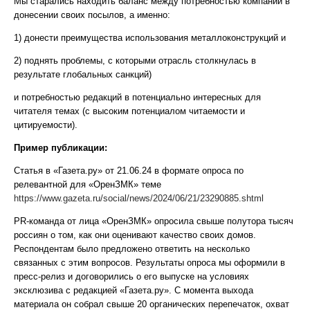
Мы старались находить баланс между потребностью компании в
донесении своих посылов, а именно:
1) донести преимущества использования металлоконструкций и
2) поднять проблемы, с которыми отрасль столкнулась в
результате глобальных санкций)
и потребностью редакций в потенциально интересных для
читателя темах (с высоким потенциалом читаемости и
цитируемости).
Пример публикации:
Статья в «Газета.ру» от 21.06.24 в формате опроса по
релевантной для «ОренЗМК» теме
https://www.gazeta.ru/social/news/2024/06/21/23290885.shtml
PR-команда от лица «ОренЗМК» опросила свыше полутора тысяч
россиян о том, как они оценивают качество своих домов.
Респондентам было предложено ответить на несколько
связанных с этим вопросов. Результаты опроса мы оформили в
пресс-релиз и договорились о его выпуске на условиях
эксклюзива с редакцией «Газета.ру». С момента выхода
материала он собрал свыше 20 органических перепечаток, охват