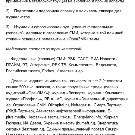
применения металлоконструкций на экологию и прочие аспекты.
2) Подготовили подробную справку о ключевом спикере для
журналистов.
3) Изучили и сформировали пул целевых федеральных
(топовых), деловых и отраслевых СМИ, которые в той или иной
степени освещают релевантные «ОренЗМК» темы.
Медиалист состоял из трех категорий:
— Федеральные (топовые) СМИ: РБК, ТАСС, РИА Новости /
ПРАЙМ, RT, Интерфакс, РБК ТВ, Коммерсантъ, Ведомости,
Российская газета, Forbes, Известия и др.
— Деловые издания из числа так называемых tier-2 (с охватом
свыше 500 тыс. показов, а также популярные среди целевых
аудиторий «ОренЗМК»): журнал «Эксперт», журнал «Компания»,
журнал «Профиль», RB.ru, VC, журнал «Генеральный директор» и
др. Отраслевые СМИ: Oilcapital.ru, Neftegaz.ru, Cмарт-Партнер
(РЖД-Партнер), Агентство нефтегазовой информации, E-
plus.media, Нефтяные вести, Itek.ru, Energyland.info, Журнал
Газпром, ИА Девон, Бурение и нефть (burneft.ru), Энергетика
сегодня (Iestream.ru), Единый промышленный портал Сибири,