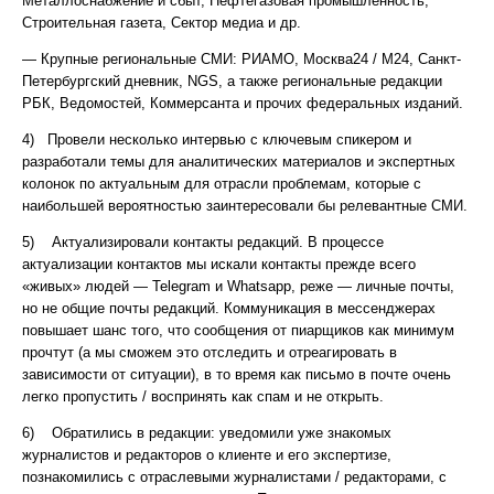
Металлоснабжение и сбыт, Нефтегазовая промышленность,
Строительная газета, Сектор медиа и др.
— Крупные региональные СМИ: РИАМО, Москва24 / М24, Санкт-
Петербургский дневник, NGS, а также региональные редакции
РБК, Ведомостей, Коммерсанта и прочих федеральных изданий.
4) Провели несколько интервью с ключевым спикером и
разработали темы для аналитических материалов и экспертных
колонок по актуальным для отрасли проблемам, которые с
наибольшей вероятностью заинтересовали бы релевантные СМИ.
5) Актуализировали контакты редакций. В процессе
актуализации контактов мы искали контакты прежде всего
«живых» людей — Telegram и Whatsapp, реже — личные почты,
но не общие почты редакций. Коммуникация в мессенджерах
повышает шанс того, что сообщения от пиарщиков как минимум
прочтут (а мы сможем это отследить и отреагировать в
зависимости от ситуации), в то время как письмо в почте очень
легко пропустить / воспринять как спам и не открыть.
6) Обратились в редакции: уведомили уже знакомых
журналистов и редакторов о клиенте и его экспертизе,
познакомились с отраслевыми журналистами / редакторами, с