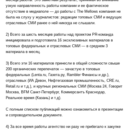
узкую направленность работы компании и ее фактическое
отсутствие в медиаполе — до работы с The Mellows компания не
была на слуху у журналистов: редакции топовых СМИ и ведущих
отраслевых СМИ ранее о ней никогда не слышали.
2) Всего за шесть месяцев работы над проектом PR-команда
инициировала и подготовила 16 эксклюзивных материалов в
топовых федеральных и отраслевых СМИ — в среднем 3
материала в месяц.
3) Всего эти 16 материалов принесли в общей сложности свыше
200 органических перепечаток — зачастую в топовых
федеральных (Lenta.ru, Газета.ру, Rambler Финансы и др.),
отраслевых (ИА Девон, Нефтегазовая промышленность, CRE.ru,
Retail.ru и т.д.), и крупных региональных СМИ (Москва 24, Говорит
Москва, BFM Санкт-Петербург, Коммерсантъ Краснодар,
Реальное время (Казань) и т.д).
С полным списком публикаций можно ознакомиться в презентации
и сопроводительном документе.
4) За все время работы агентство ни разу не прибегало к закупке