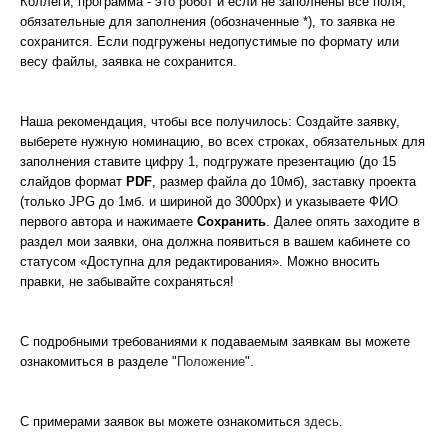
Коллеги, программа - это робот и если не заполнены все поля,
обязательные для заполнения (обозначенные *), то заявка не
сохранится. Если подгружены недопустимые по формату или
весу файлы, заявка не сохранится.
Наша рекомендация, чтобы все получилось: Создайте заявку,
выберете нужную номинацию, во всех строках, обязательных для
заполнения ставите цифру 1, подгружате презентацию (до 15
слайдов формат
PDF
, размер файла до 10мб), заставку проекта
(только JPG до 1мб. и шириной до 3000px) и указываете ФИО
первого автора и нажимаете
Сохранить
. Далее опять заходите в
раздел мои заявки, она должна появиться в вашем кабинете со
статусом «Доступна для редактирования». Можно вносить
правки, не забывайте сохраняться!
С подробными требованиями к подаваемым заявкам вы можете
ознакомиться в разделе "
Положение
".
С примерами заявок вы можете ознакомиться
здесь
.