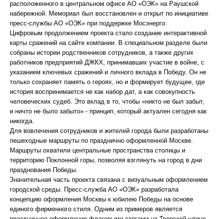
расположенного в центральном офисе АО «ОЭК» на Раушской
набережной. Мемориал был восстановлен и открыт по инициативе
пресс-службы АО «ОЭК» при поддержке Мосэнерго.
Цифровым продолжением проекта стало создание интерактивной
карты сражений на сайте компании. В специальном разделе были
собраны истории родственников сотрудников, а также других
работников предприятий ДЖКХ, принимавших участие в войне, с
указанием ключевых сражений и личного вклада в Победу. Он не
только сохраняет память о героях, но и формирует будущее, где
история воспринимается не как набор дат, а как совокупность
человеческих судеб. Это вклад в то, чтобы «никто не был забыт,
и ничто не было забыто» - принцип, который актуален сегодня как
никогда.
Для вовлечения сотрудников и жителей города были разработаны
пешеходные маршруты по празднично оформленной Москве.
Маршруты охватили центральные пространства столицы и
территорию Поклонной горы, позволяя взглянуть на город в дни
празднования Победы.
Значительная часть проекта связана с визуальным оформлением
городской среды. Пресс-служба АО «ОЭК» разработала
концепцию оформления Москвы к юбилею Победы на основе
единого фирменного стиля. Одним из примеров является
праздничное оформление флаговыми стягами на Тверской улице.