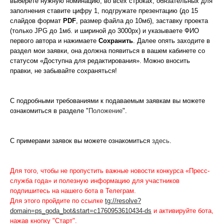
выберете нужную номинацию, во всех строках, обязательных для
заполнения ставите цифру 1, подгружате презентацию (до 15
слайдов формат
PDF
, размер файла до 10мб), заставку проекта
(только JPG до 1мб. и шириной до 3000px) и указываете ФИО
первого автора и нажимаете
Сохранить
. Далее опять заходите в
раздел мои заявки, она должна появиться в вашем кабинете со
статусом «Доступна для редактирования». Можно вносить
правки, не забывайте сохраняться!
С подробными требованиями к подаваемым заявкам вы можете
ознакомиться в разделе "
Положение
".
С примерами заявок вы можете ознакомиться
здесь
.
Для того, чтобы не пропустить важные новости конкурса «Пресс-
служба года» и полезную информацию для участников
подпишитесь на нашего бота в Телеграм.
Для этого пройдите по ссылке
tg://resolve?
domain=ps_goda_bot&start=c1760953610434-ds
и активируйте бота,
нажав кнопку "Старт".