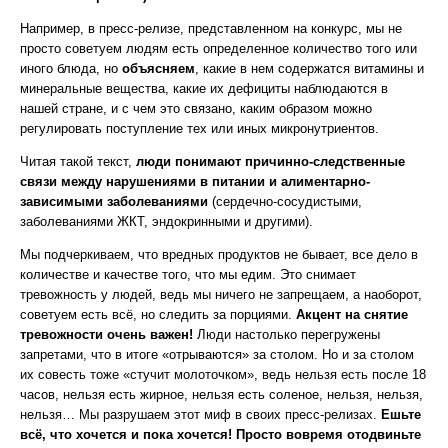
Например, в пресс-релизе, представленном на конкурс, мы не
просто советуем людям есть определенное количество того или
иного блюда, но
объясняем
, какие в нем содержатся витамины и
минеральные вещества, какие их дефициты наблюдаются в
нашей стране, и с чем это связано, каким образом можно
регулировать поступление тех или иных микронутриентов.
Читая такой текст,
люди понимают причинно-следственные
связи между нарушениями в питании и алиментарно-
зависимыми заболеваниями
(сердечно-сосудистыми,
заболеваниями ЖКТ, эндокринными и другими).
Мы подчеркиваем, что вредных продуктов не бывает, все дело в
количестве и качестве того, что мы едим. Это снимает
тревожность у людей, ведь мы ничего не запрещаем, а наоборот,
советуем есть всё, но следить за порциями.
Акцент на снятие
тревожности очень важен!
Люди настолько перегружены
запретами, что в итоге «отрываются» за столом. Но и за столом
их совесть тоже «стучит молоточком», ведь нельзя есть после 18
часов, нельзя есть жирное, нельзя есть соленое, нельзя, нельзя,
нельзя… Мы разрушаем этот миф в своих пресс-релизах.
Ешьте
всё, что хочется и пока хочется! Просто вовремя отодвиньте