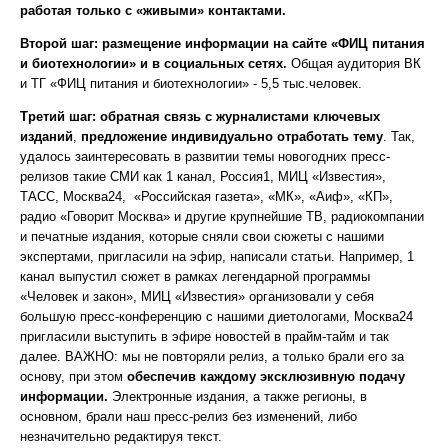
работая только с «живыми» контактами.
Второй шаг:
размещение информации на сайте «ФИЦ питания
и биотехнологии» и в социальных сетях.
Общая аудитория ВК
и ТГ «ФИЦ питания и биотехнологии» - 5,5 тыс.человек.
Третий шаг:
обратная связь с журналистами ключевых
изданий
,
предложение индивидуально отработать тему
. Так,
удалось заинтересовать в развитии темы новогодних пресс-
релизов такие СМИ как 1 канал, Россия1, МИЦ «Известия»,
ТАСС, Москва24, «Российская газета», «МК», «Аиф», «КП»,
радио «Говорит Москва» и другие крупнейшие ТВ, радиокомпании
и печатные издания, которые сняли свои сюжеты с нашими
экспертами, пригласили на эфир, написали статьи. Например, 1
канал выпустил сюжет в рамках легендарной программы
«Человек и закон», МИЦ «Известия» организовали у себя
большую пресс-конференцию с нашими диетологами, Москва24
пригласили выступить в эфире новостей в прайм-тайм и так
далее. ВАЖНО: мы не повторяли релиз, а только брали его за
основу, при этом
обеспечив каждому эксклюзивную подачу
информации.
Электронные издания, а также регионы, в
основном, брали наш пресс-релиз без изменений, либо
незначительно редактируя текст.