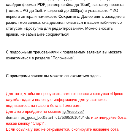
слайдов формат
PDF
, размер файла до 10мб), заставку проекта
(только JPG до 1мб. и шириной до 3000px) и указываете ФИО
первого автора и нажимаете
Сохранить
. Далее опять заходите в
раздел мои заявки, она должна появиться в вашем кабинете со
статусом «Доступна для редактирования». Можно вносить
правки, не забывайте сохраняться!
С подробными требованиями к подаваемым заявкам вы можете
ознакомиться в разделе "
Положение
".
С примерами заявок вы можете ознакомиться
здесь
.
Для того, чтобы не пропустить важные новости конкурса «Пресс-
служба года» и полезную информацию для участников
подпишитесь на нашего бота в Телеграм.
Для этого пройдите по ссылке
tg://resolve?
domain=ps_goda_bot&start=c1760953610434-ds
и активируйте бота,
нажав кнопку "Старт".
Если ссылка у вас не открывается, скопируйте название бота