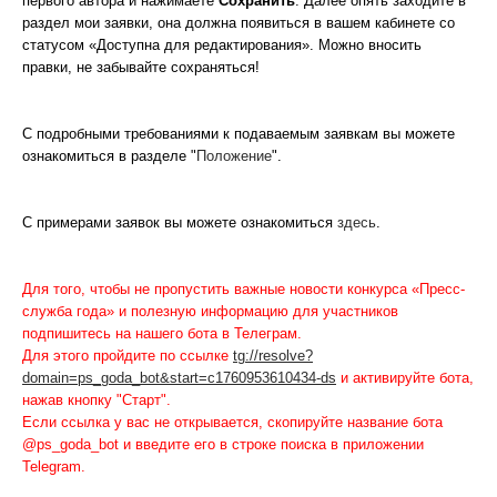
первого автора и нажимаете
Сохранить
. Далее опять заходите в
раздел мои заявки, она должна появиться в вашем кабинете со
статусом «Доступна для редактирования». Можно вносить
правки, не забывайте сохраняться!
С подробными требованиями к подаваемым заявкам вы можете
ознакомиться в разделе "
Положение
".
С примерами заявок вы можете ознакомиться
здесь
.
Для того, чтобы не пропустить важные новости конкурса «Пресс-
служба года» и полезную информацию для участников
подпишитесь на нашего бота в Телеграм.
Для этого пройдите по ссылке
tg://resolve?
domain=ps_goda_bot&start=c1760953610434-ds
и активируйте бота,
нажав кнопку "Старт".
Если ссылка у вас не открывается, скопируйте название бота
@ps_goda_bot и введите его в строке поиска в приложении
Telegram.